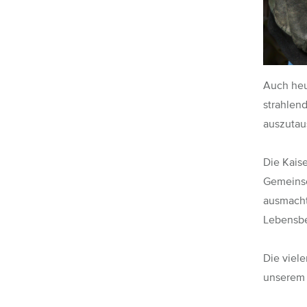
Auch heue
strahlen
auszutau
Die Kaise
Gemeinsc
ausmacht
Lebensbe
Die viel
unserem