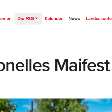
hemen
Die FSG
Kalender
News
Landeskonfe
onelles Maifest