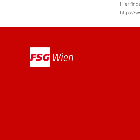
Hier find
https://