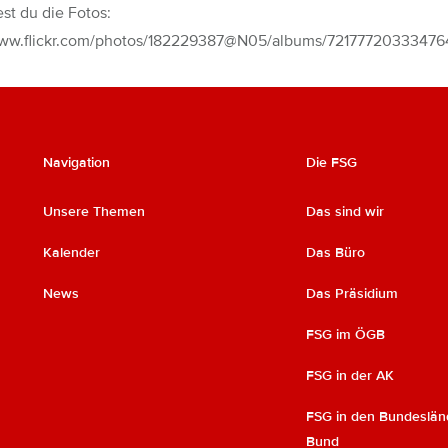
est du die Fotos:
www.flickr.com/photos/182229387@N05/albums/7217772033347
Navigation
Die FSG
Unsere Themen
Das sind wir
Kalender
Das Büro
News
Das Präsidium
FSG im ÖGB
FSG in der AK
FSG in den Bundeslän
Bund