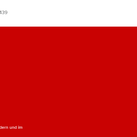
6439
dern und im