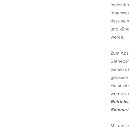
Investiti
lebenswe
dass kein
und künd
werde.
Zum Absc
Betriebsr
Genau da
genauso 
Herausfo
worden, 
Betriebs
Stimme.
Mit dies