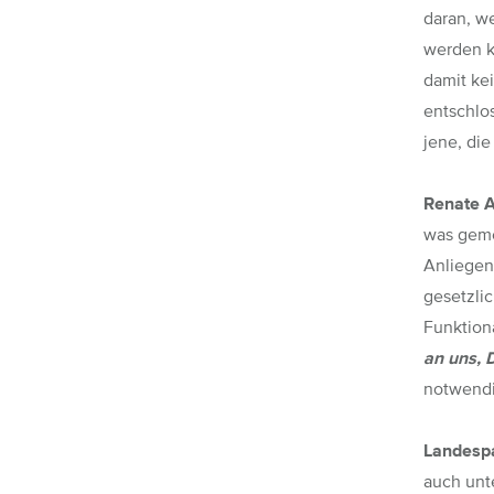
daran, w
werden ko
damit ke
entschlo
jene, di
Renate A
was geme
Anliegen
gesetzli
Funktion
an uns, 
notwendi
Landespa
auch unt