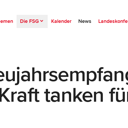
hemen
Die FSG
Kalender
News
Landeskonfe
ujahrsempfan
aft tanken für