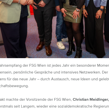
ahrsempfang der FSG Wien ist jedes Jahr ein besonderer Momen
nsein, persönliche Gespräche und intensives Netzwerken. De
kens für das neue Jahr – durch Austausch, neue Ideen und gele
chaftsbewegung.
akt machte der Vorsitzende der FSG Wien,
Christian Meidlinger,
 erstmals seit Langem, wieder eine sozialdemokratische Regierun