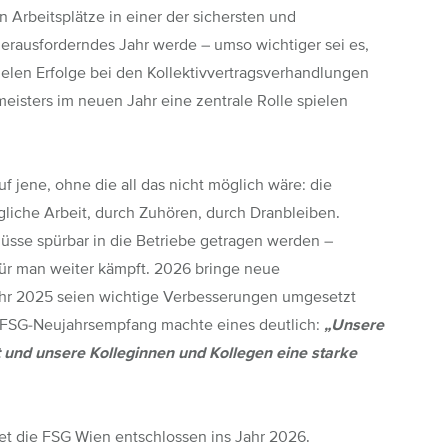
n Arbeitsplätze in einer der sichersten und
herausforderndes Jahr werde – umso wichtiger sei es,
ielen Erfolge bei den Kollektivvertragsverhandlungen
eisters im neuen Jahr eine zentrale Rolle spielen
f jene, ohne die all das nicht möglich wäre: die
ägliche Arbeit, durch Zuhören, durch Dranbleiben.
müsse spürbar in die Betriebe getragen werden –
für man weiter kämpft. 2026 bringe neue
ahr 2025 seien wichtige Verbesserungen umgesetzt
er FSG-Neujahrsempfang machte eines deutlich:
„Unsere
 und unsere Kolleginnen und Kollegen eine starke
et die FSG Wien entschlossen ins Jahr 2026.