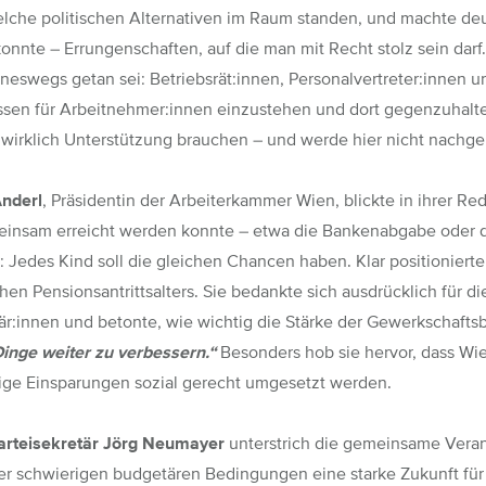
elche politischen Alternativen im Raum standen, und machte deut
nnte – Errungenschaften, auf die man mit Recht stolz sein darf. 
ineswegs getan sei: Betriebsrät:innen, Personalvertreter:innen 
ssen für Arbeitnehmer:innen einzustehen und dort gegenzuhalten
e wirklich Unterstützung brauchen – und werde hier nicht nachg
nderl
, Präsidentin der Arbeiterkammer Wien, blickte in ihrer Red
insam erreicht werden konnte – etwa die Bankenabgabe oder d
: Jedes Kind soll die gleichen Chancen haben. Klar positionier
chen Pensionsantrittsalters. Sie bedankte sich ausdrücklich für
är:innen und betonte, wie wichtig die Stärke der Gewerkschafts
Dinge weiter zu verbessern.“
Besonders hob sie hervor, dass Wie
ge Einsparungen sozial gerecht umgesetzt werden.
rteisekretär Jörg Neumayer
unterstrich die gemeinsame Vera
er schwierigen budgetären Bedingungen eine starke Zukunft fü