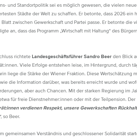
ons- und Standortpolitik sei es möglich gewesen, die vielen neue
rtesten Städte der Welt zu schaffen. Er betonte, dass 2026 ein 
 Blatt zwischen Gewerkschaft und Partei passe. Er betonte die v
igte an, dass das Programm „Wirtschaft mit Haltung“ des Bürgerm
hluss richtete
Landesgeschäftsführer Sandro Beer
den Blick au
ät:innen. Viele Erfolge entstehen leise, im Hintergrund, durch t
rin liege die Stärke der Wiener Fraktion. Diese Wertschätzung 
wie die Information darüber, was bereits erreicht wurde und wo
rderungen, aber auch Chancen. Mit der starken Regierung im J
etwa für freie Dienstnehmer:innen oder mit der Teilpension. D
rät:innen verdienen Respekt, unsere Gewerkschaften Rückhalt
“
, so Beer.
em gemeinsamen Verständnis und geschlossener Solidarität start